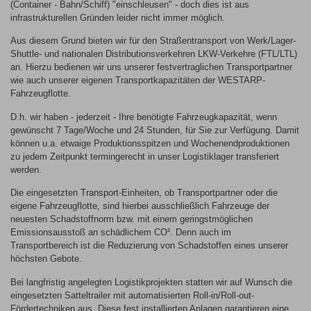
(Container - Bahn/Schiff) "einschleusen" - doch dies ist aus
infrastrukturellen Gründen leider nicht immer möglich.
Aus diesem Grund bieten wir für den Straßentransport von Werk/Lager-
Shuttle- und nationalen Distributionsverkehren LKW-Verkehre (FTL/LTL)
an. Hierzu bedienen wir uns unserer festvertraglichen Transportpartner
wie auch unserer eigenen Transportkapazitäten der WESTARP-
Fahrzeugflotte.
D.h. wir haben - jederzeit - Ihre benötigte Fahrzeugkapazität, wenn
gewünscht 7 Tage/Woche und 24 Stunden, für Sie zur Verfügung. Damit
können u.a. etwaige Produktionsspitzen und Wochenendproduktionen
zu jedem Zeitpunkt termingerecht in unser Logistiklager transferiert
werden.
Die eingesetzten Transport-Einheiten, ob Transportpartner oder die
eigene Fahrzeugflotte, sind hierbei ausschließlich Fahrzeuge der
neuesten Schadstoffnorm bzw. mit einem geringstmöglichen
Emissionsausstoß an schädlichem CO². Denn auch im
Transportbereich ist die Reduzierung von Schadstoffen eines unserer
höchsten Gebote.
Bei langfristig angelegten Logistikprojekten statten wir auf Wunsch die
eingesetzten Satteltrailer mit automatisierten Roll-in/Roll-out-
Fördertechniken aus. Diese fest installierten Anlagen garantieren eine