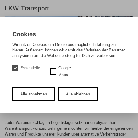
LKW-Transport
Cookies
Wir nutzen Cookies um Dir die bestmögliche Erfahrung zu
bieten. Außerdem können wir damit das Verhalten der Benutzer
analysieren um die Webseite stetig für Dich zu verbessern.
Essentielle
Google
Maps
AM STRASSENTRANSPORT KOMMEN
AUCH WIR (NOCH) NICHT GANZ
Alle annehmen
Alle ablehnen
VORBEI…
Jeder Warenumschlag im Logistiklager setzt einen physischen
Warentransport voraus. Sehr gerne möchten wir hierbei die eingehenden
Waren und Produkte unserer Kunden über alternative Verkehrsträger